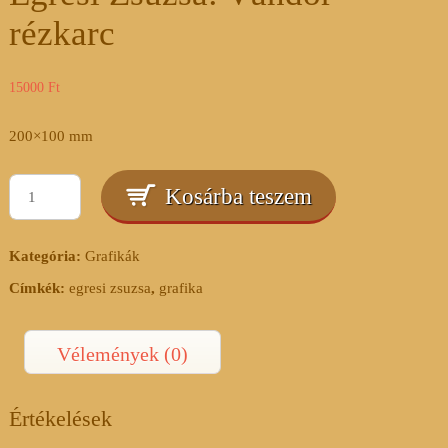
rézkarc
15000
Ft
200×100 mm
Egresi
Kosárba teszem
Zsuzsa:
Vándor-
Kategória:
Grafikák
rézkarc
mennyiség
Címkék:
egresi zsuzsa
,
grafika
Vélemények (0)
Értékelések