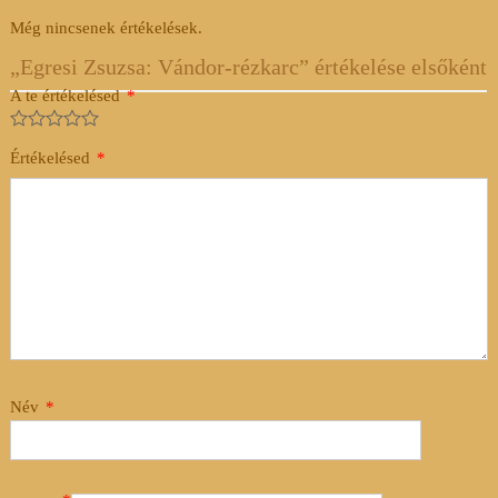
Még nincsenek értékelések.
„Egresi Zsuzsa: Vándor-rézkarc” értékelése elsőként
A te értékelésed
*
Értékelésed
*
Név
*