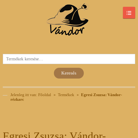
Keresés
a
következőre:
Keresés
Jelenleg itt van:
Főoldal
»
Termékek
»
Egresi Zsuzsa: Vándor-
rézkarc
Egresi Zsuzsa: Vándor-