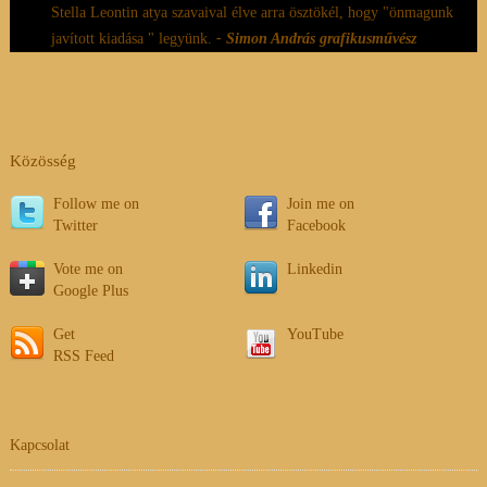
Stella Leontin atya szavaival élve arra ösztökél, hogy "önmagunk
javított kiadása " legyünk.
- Simon András grafikusművész
Közösség
Follow me on
Join me on
Twitter
Facebook
Vote me on
Linkedin
Google Plus
Get
YouTube
RSS Feed
Kapcsolat