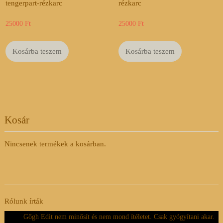
tengerpart-rézkarc
rézkarc
25000
Ft
25000
Ft
Kosárba teszem
Kosárba teszem
Kosár
Nincsenek termékek a kosárban.
Rólunk írták
Gőgh Edit nem minősít és nem mond ítéletet. Csak gyógyítani akar.