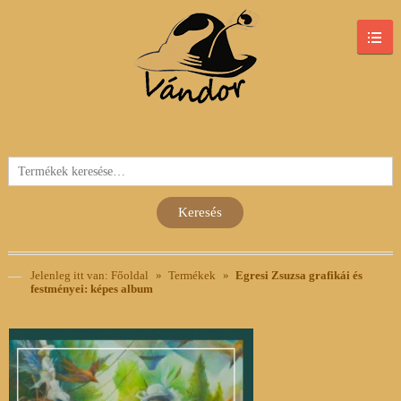
Keresés
a
következőre:
Keresés
Jelenleg itt van:
Főoldal
»
Termékek
»
Egresi Zsuzsa grafikái és
festményei: képes album