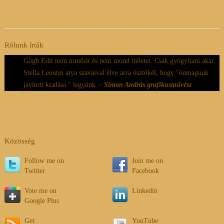
Rólunk írták
Gőgh Edit nem minősít és nem mond ítéletet. Csak gyógyítani akar.
Stella Leontin atya szavaival élve arra ösztökél, hogy "önmagunk
javított kiadása " legyünk.
- Simon András grafikusművész
Közösség
Follow me on
Join me on
Twitter
Facebook
Vote me on
Linkedin
Google Plus
Get
YouTube