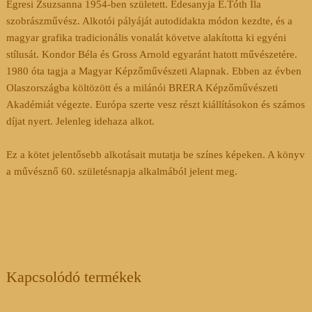
Egresi Zsuzsanna 1954-ben született. Édesanyja E.Tóth Ila
szobrászművész. Alkotói pályáját autodidakta módon kezdte, és a
magyar grafika tradicionális vonalát követve alakította ki egyéni
stílusát. Kondor Béla és Gross Arnold egyaránt hatott művészetére.
1980 óta tagja a Magyar Képzőművészeti Alapnak. Ebben az évben
Olaszországba költözött és a milánói BRERA Képzőművészeti
Akadémiát végezte. Európa szerte vesz részt kiállításokon és számos
díjat nyert. Jelenleg idehaza alkot.
Ez a kötet jelentősebb alkotásait mutatja be színes képeken. A könyv
a művésznő 60. születésnapja alkalmából jelent meg.
Kapcsolódó termékek