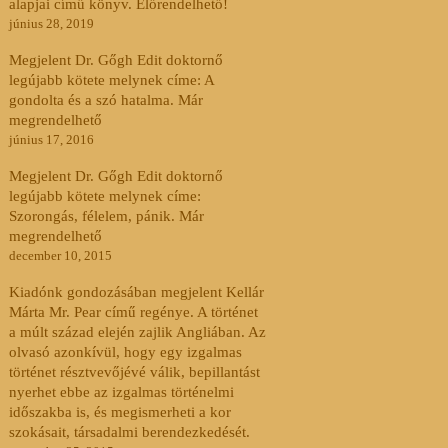
alapjai című könyv. Előrendelhető!
június 28, 2019
Megjelent Dr. Gőgh Edit doktornő
legújabb kötete melynek címe: A
gondolta és a szó hatalma. Már
megrendelhető
június 17, 2016
Megjelent Dr. Gőgh Edit doktornő
legújabb kötete melynek címe:
Szorongás, félelem, pánik. Már
megrendelhető
december 10, 2015
Kiadónk gondozásában megjelent Kellár
Márta Mr. Pear című regénye. A történet
a múlt század elején zajlik Angliában. Az
olvasó azonkívül, hogy egy izgalmas
történet résztvevőjévé válik, bepillantást
nyerhet ebbe az izgalmas történelmi
időszakba is, és megismerheti a kor
szokásait, társadalmi berendezkedését.