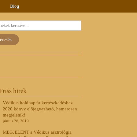
Blog
és
kezőre:
eresés
Friss hírek
Védikus holdnaptár kertészkedéshez
2020 könyv előjegyezhető, hamarosan
megjelenik!
június 28, 2019
MEGJELENT a Védikus asztrológia