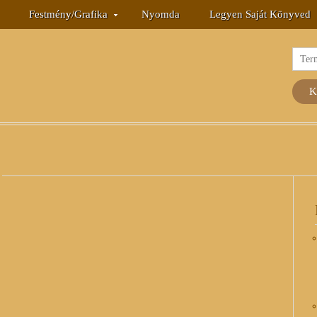
Festmény/grafika
Nyomda
Legyen Saját Könyved
Keres
a
követ
K