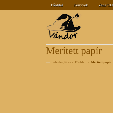
Főoldal
Könyvek
Zene/CD
Merített papír
Jelenleg itt van:
Főoldal
»
Merített papír